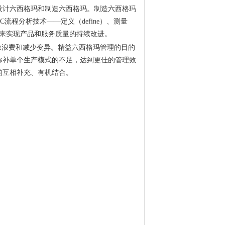
设计六西格玛和制造六西格玛。制造六西格玛
流程分析技术——定义（define）、测量
ntrol）来实现产品和服务质量的持续改进。
除浪费和减少变异。精益六西格玛管理的目的
弥补单个生产模式的不足，达到更佳的管理效
的互相补充、有机结合。