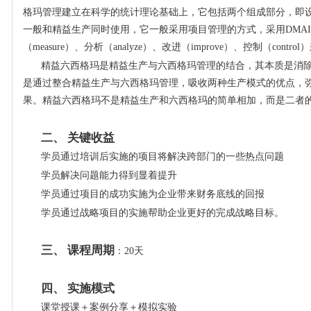
格玛管理建立在科学的统计理论基础上，它包括两个组成部分，即
一般和精益生产同时使用，它一般采用项目管理的方式，采用DMAIC
（measure）、分析（analyze）、改进（improve）、控制（co
精益六西格玛是精益生产与六西格玛管理的结合，其本质是消
是通过整合精益生产与六西格玛管理，吸收两种生产模式的优点，
果。精益六西格玛不是精益生产和六西格玛的简单相加，而是二者
二、 关键收益
学员通过培训后实施的项目将解决跨部门的一些热点问题
学员解决问题能力得到显着提升
学员通过项目的成功实施为企业带来财务底线的回报
学员通过战略项目的实施帮助企业更好的完成战略目标。
三、 课程周期
：20天
四、 实施模式
课堂授课＋案例分享＋模拟实验