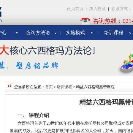
设为首页
|
加入收藏
|
联系方式
|
咨询热线：021-3
中心
v
咨询方法论
v
实施模式
v
培训课程
v
您当前所在位置：
首页
>
培训课程
>
精益六西格玛黑带课程
精益六西格玛黑带
一、 课程介绍
六西格玛首先于20世纪80年代中期在摩托罗拉公司取得成功应
显着的成效。此后它更是扩展到很多着名的大公司，如今，国内很多