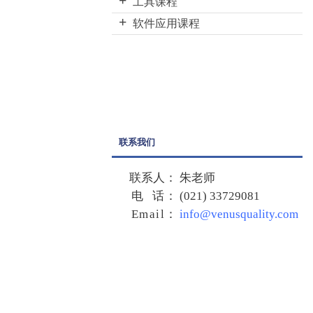
精益六西格玛绿带课程
工具课程
带大师课程
战略地图课程
精益六西格玛绿带升级黑带
VSM(价值流图)课程
软件应用课程
六西格玛倡导者课程
精益六西格玛黑带课程
DOE（实验设计）课程
Minitab初级课程
精益领导课程
服务六西格玛绿带课程
概念工程课程
Minitab高级课程
服务六西格玛绿带升级黑带
QFD(质量功能展开)课程
JMP初级课程
服务六西格玛黑带课程
TRIZ课程
JMP高级课程
六西格玛设计绿带课程
TPM课程
联系我们
六西格玛设计绿带升级黑带
项目管理课程
六西格玛设计黑带课程
联系人：
朱老师
电 话：
(021) 33729081
精益绿带课程
Email
：
info@venusquality.com
精益黑带课程