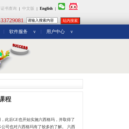
证书查询
|
中文版
|
English
|
3729081
软件服务
v
用户中心
v
课程
用，此后GE也开始实施六西格玛，并取得了
公司也对六西格玛有了较多的了解。 六西