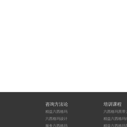
咨询方法论
培训课程
精益六西格玛
六西格玛黑带
六西格玛设计
精益六西格玛
服务六西格玛
精益六西格玛