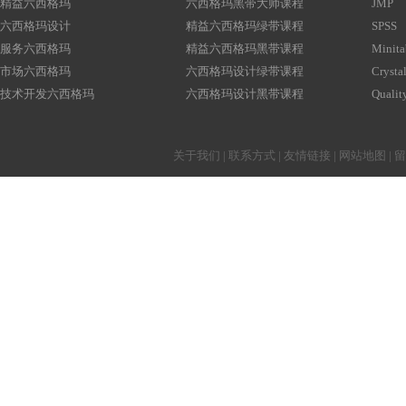
精益六西格玛
六西格玛黑带大师课程
JMP
六西格玛设计
精益六西格玛绿带课程
SPSS
服务六西格玛
精益六西格玛黑带课程
Minita
市场六西格玛
六西格玛设计绿带课程
Crystal
技术开发六西格玛
六西格玛设计黑带课程
Qualit
关于我们
|
联系方式
|
友情链接
|
网站地图
|
留