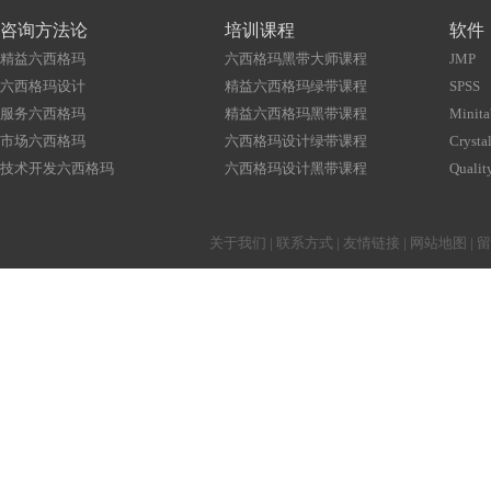
咨询方法论
培训课程
软件
精益六西格玛
六西格玛黑带大师课程
JMP
六西格玛设计
精益六西格玛绿带课程
SPSS
服务六西格玛
精益六西格玛黑带课程
Minita
市场六西格玛
六西格玛设计绿带课程
Crystal
技术开发六西格玛
六西格玛设计黑带课程
Qualit
关于我们
|
联系方式
|
友情链接
|
网站地图
|
留