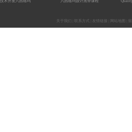
技术开发六西格玛
六西格玛设计黑带课程
Qualit
关于我们
|
联系方式
|
友情链接
|
网站地图
|
留