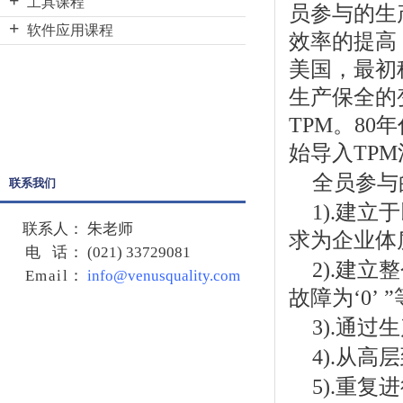
精益六西格玛绿带课程
工具课程
带大师课程
员参与的生
战略地图课程
精益六西格玛绿带升级黑带
VSM(价值流图)课程
软件应用课程
效率的提高
六西格玛倡导者课程
精益六西格玛黑带课程
DOE（实验设计）课程
Minitab初级课程
美国，最初
精益领导课程
服务六西格玛绿带课程
概念工程课程
Minitab高级课程
生产保全的
服务六西格玛绿带升级黑带
QFD(质量功能展开)课程
JMP初级课程
TPM。8
服务六西格玛黑带课程
TRIZ课程
JMP高级课程
始导入TP
六西格玛设计绿带课程
TPM课程
全员参与的
联系我们
六西格玛设计绿带升级黑带
项目管理课程
1).建
六西格玛设计黑带课程
联系人：
朱老师
求为企业体
电 话：
(021) 33729081
精益绿带课程
2).建
Email
：
info@venusquality.com
精益黑带课程
故障为‘0’
3).通
4).从
5).重复