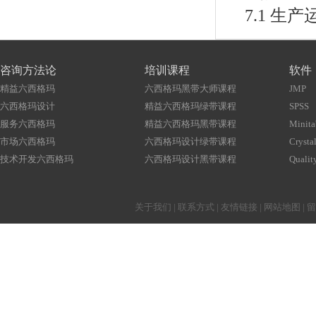
7.1 生产运
咨询方法论
培训课程
软件
精益六西格玛
六西格玛黑带大师课程
JMP
六西格玛设计
精益六西格玛绿带课程
SPSS
服务六西格玛
精益六西格玛黑带课程
Minita
市场六西格玛
六西格玛设计绿带课程
Crystal
技术开发六西格玛
六西格玛设计黑带课程
Qualit
关于我们
|
联系方式
|
友情链接
|
网站地图
|
留