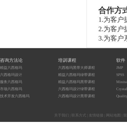
合作方
1.为客
2.为客
3.为客
咨询方法论
培训课程
软件
精益六西格玛
六西格玛黑带大师课程
JMP
六西格玛设计
精益六西格玛绿带课程
SPSS
服务六西格玛
精益六西格玛黑带课程
Minita
市场六西格玛
六西格玛设计绿带课程
Crystal
技术开发六西格玛
六西格玛设计黑带课程
Qualit
关于我们
|
联系方式
|
友情链接
|
网站地图
|
留