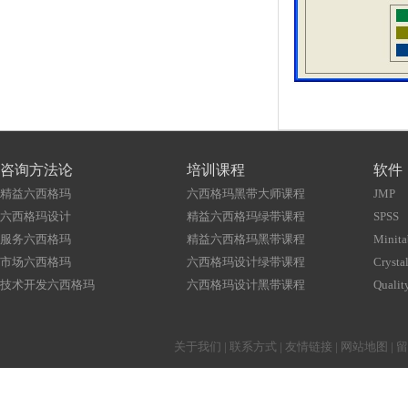
咨询方法论
培训课程
软件
精益六西格玛
六西格玛黑带大师课程
JMP
六西格玛设计
精益六西格玛绿带课程
SPSS
服务六西格玛
精益六西格玛黑带课程
Minita
市场六西格玛
六西格玛设计绿带课程
Crystal
技术开发六西格玛
六西格玛设计黑带课程
Qualit
关于我们
|
联系方式
|
友情链接
|
网站地图
|
留