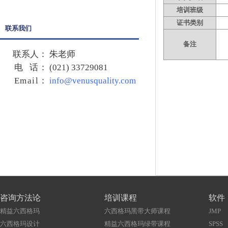
培训班级
证书类别
联系我们
备注
联系人：
朱老师
电 话：
(021) 33729081
Email
：
info@venusquality.com
咨询方法论
培训课程
软件
精益六西格玛
六西格玛黑带大师课程
JMP
六西格玛设计
精益六西格玛绿带课程
SPSS