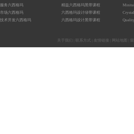
服务六西格玛
精益六西格玛黑带课程
Minita
市场六西格玛
六西格玛设计绿带课程
Crystal
技术开发六西格玛
六西格玛设计黑带课程
Qualit
关于我们
|
联系方式
|
友情链接
|
网站地图
|
留