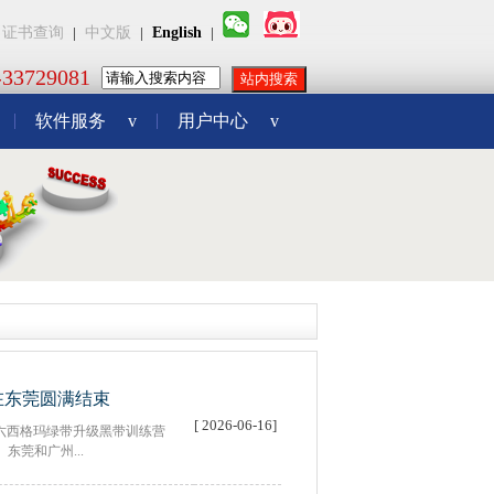
证书查询
|
中文版
|
English
|
3729081
软件服务
v
用户中心
v
在东莞圆满结束
[ 2026-06-16]
10天的六西格玛绿带升级黑带训练营
东莞和广州...