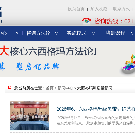
设为首页
|
加入收藏
|
联系方式
|
咨询热线：021-3
中心
v
咨询方法论
v
实施模式
v
培训课程
v
您当前所在位置：
首页
>
新闻中心
>
六西格玛和质量新闻
2026年6月六西格玛升级黑带训练营
2026年6月14日，VenusQuality举办的为期
在东莞顺利结束。 此次参加培训的学员来自深圳、