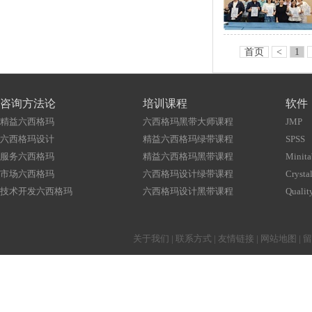
首页
<
1
咨询方法论
培训课程
软件
精益六西格玛
六西格玛黑带大师课程
JMP
六西格玛设计
精益六西格玛绿带课程
SPSS
服务六西格玛
精益六西格玛黑带课程
Minita
市场六西格玛
六西格玛设计绿带课程
Crystal
技术开发六西格玛
六西格玛设计黑带课程
Qualit
关于我们
|
联系方式
|
友情链接
|
网站地图
|
留